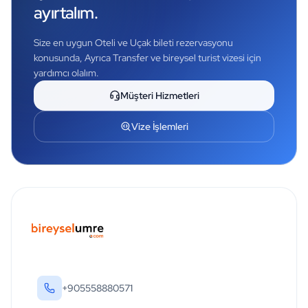
ayırtalım.
Size en uygun Oteli ve Uçak bileti rezervasyonu
konusunda, Ayrıca Transfer ve bireysel turist vizesi için
yardımcı olalım.
Müşteri Hizmetleri
Vize İşlemleri
+905558880571