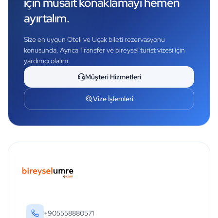
için müsait konaklamayı hemen
ayırtalım.
Size en uygun Oteli ve Uçak bileti rezervasyonu
konusunda, Ayrıca Transfer ve bireysel turist vizesi için
yardımcı olalım.
Müşteri Hizmetleri
Vize İşlemleri
+905558880571