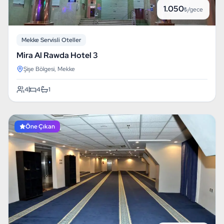
1.050
₺/gece
Mekke Servisli Oteller
Mira Al Rawda Hotel 3
Şişe Bölgesi, Mekke
4
4
1
Öne Çıkan