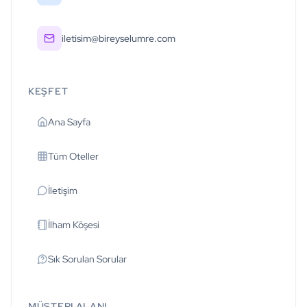
iletisim@bireyselumre.com
KEŞFET
Ana Sayfa
Tüm Oteller
İletişim
İlham Köşesi
Sık Sorulan Sorular
MÜŞTERI ALANI