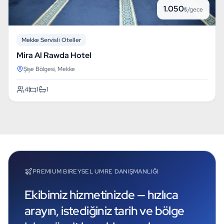
1.050
₺/gece
Mekke Servisli Oteller
Mira Al Rawda Hotel
Şişe Bölgesi, Mekke
4
1
1
PREMIUM BIREYSEL UMRE DANIŞMANLIĞI
Ekibimiz hizmetinizde — hızlıca
arayın, istediğiniz tarih ve bölge