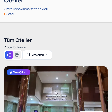
Oteller
Umre konaklama seçenekleri
2
otel
Tüm Oteller
2
otel bulundu
Sıralama
Öne Çıkan