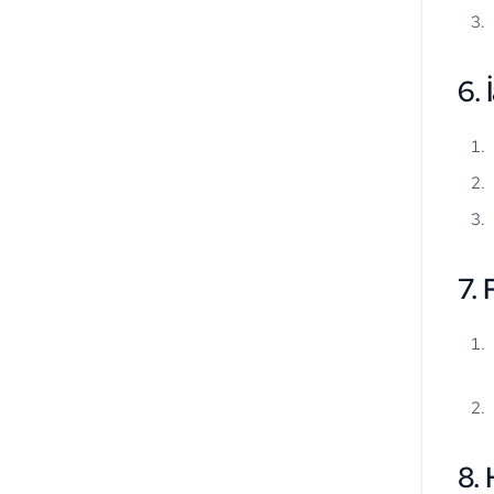
6. 
7.
8.