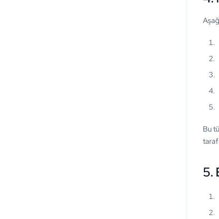
Aşağı
Bu tü
taraf
5. 