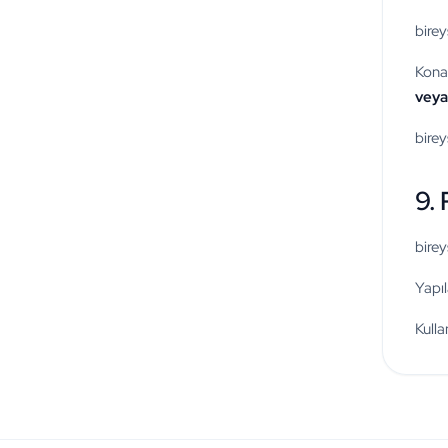
birey
Konak
veya 
birey
9. 
birey
Yapıl
Kulla