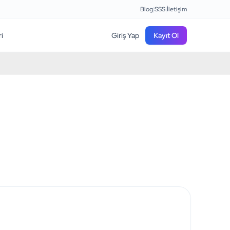
Blog
|
SSS
|
İletişim
ri
Giriş Yap
Kayıt Ol