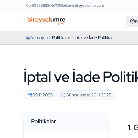
+905558880571
|
iletisim@bireyselumre.com
K
Anasayfa
Politikalar
İptal ve İade Politikası
İptal ve İade Politi
09.11.2025
Güncelleme: 20.11.2025
Politikalar
1. 