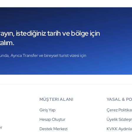
yın, istediğiniz tarih ve bölge için
alım.
da, Ayrıca Transfer ve bireysel turist vizesi için
MÜŞTERI ALANI
YASAL & P
Giriş Yap
Çerez Politika
Hesap Oluştur
Üyelik Sözleş
er
Destek Merkezi
KVKK Aydınla