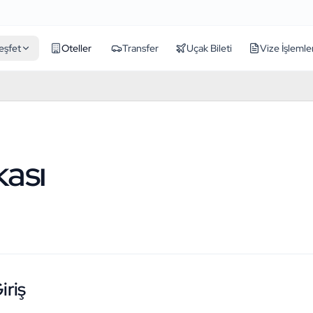
eşfet
Oteller
Transfer
Uçak Bileti
Vize İşlemle
kası
Giriş