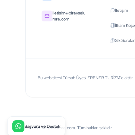
İletişim
iletisim@bireyselu
mre.com
İlham Köşe
Sık Sorula
Bu web sitesi Türsab Üyesi ERENER TURİZM'e aittir.
Başvuru ve Destek
© 2026 BireyselUmre.com. Tüm hakları saklıdır.