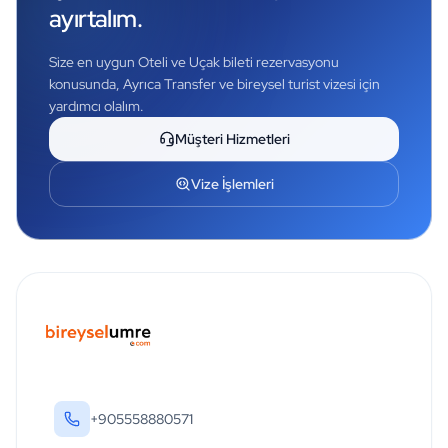
ayırtalım.
Size en uygun Oteli ve Uçak bileti rezervasyonu
konusunda, Ayrıca Transfer ve bireysel turist vizesi için
yardımcı olalım.
Müşteri Hizmetleri
Vize İşlemleri
+905558880571